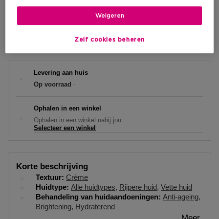
€ 468,05
Weigeren
IN WINKELMANDJE
Zelf cookies beheren
Levering aan huis
Op voorraad
-
Ophalen in een winkel
Ophalen in een winkel nabij jou.
Selecteer een winkel
Korte beschrijving
Textuur
Crème
Huidtype
Alle huidtypes
Rijpere huid
Vette huid
Behandeling van huidaandoeningen
Anti-ageing
Brightening
Hydraterend
Meer