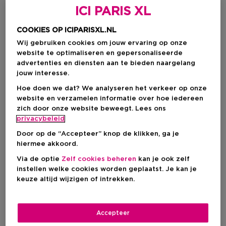
ICI PARIS XL
COOKIES OP ICIPARISXL.NL
Wij gebruiken cookies om jouw ervaring op onze
website te optimaliseren en gepersonaliseerde
advertenties en diensten aan te bieden naargelang
jouw interesse.
Hoe doen we dat? We analyseren het verkeer op onze
website en verzamelen informatie over hoe iedereen
zich door onze website beweegt. Lees ons
privacybeleid
Door op de “Accepteer” knop de klikken, ga je
hiermee akkoord.
Kies je formaat
Via de optie
Zelf cookies beheren
kan je ook zelf
50 ML
instellen welke cookies worden geplaatst. Je kan je
Op voorraad
keuze altijd wijzigen of intrekken.
50 ML
€ 468,05
Accepteer