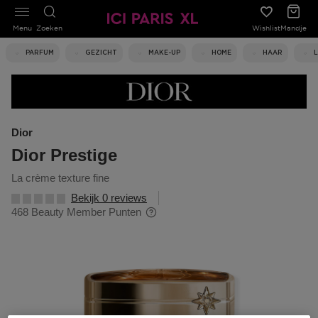
Menu
Zoeken
Wishlist
Mandje
PARFUM
GEZICHT
MAKE-UP
HOME
HAAR
Dior
Dior Prestige
la crème texture fine
Bekijk 0 reviews
468 Beauty Member Punten