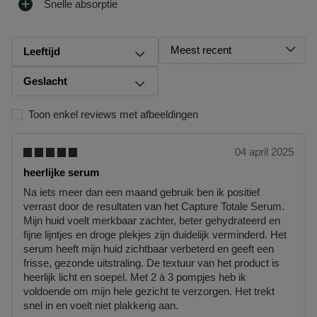
Snelle absorptie
producten te retourneren. Om jouw bestelling te herroepen, kun
je contact met ons opnemen of gebruikmaken van een
modelformulier voor herroeping
.
Meest recent
Leeftijd
Omruilen of terugbrengen in de winkel
Je mag het product ook terugbrengen of omruilen in een winkel
Geslacht
bij jou in de buurt. Hiervoor hoef je geen retourformulier in te
vullen. Neem wel je orderbevestiging mee.
Toon enkel reviews met afbeeldingen
Ga naar meer info en FAQ’s over retourneren.
04 april 2025
Meer vragen rond bestellen? Die vind je op onze FAQ pagina.
heerlijke serum
Na iets meer dan een maand gebruik ben ik positief
verrast door de resultaten van het Capture Totale Serum.
Mijn huid voelt merkbaar zachter, beter gehydrateerd en
fijne lijntjes en droge plekjes zijn duidelijk verminderd. Het
serum heeft mijn huid zichtbaar verbeterd en geeft een
frisse, gezonde uitstraling. De textuur van het product is
heerlijk licht en soepel. Met 2 à 3 pompjes heb ik
voldoende om mijn hele gezicht te verzorgen. Het trekt
snel in en voelt niet plakkerig aan.