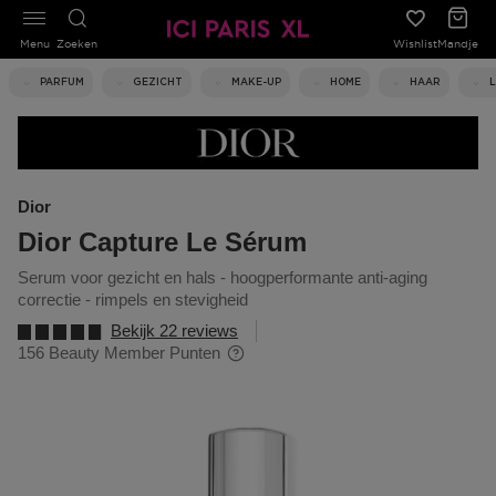
Menu
Zoeken
Wishlist
Mandje
PARFUM
GEZICHT
MAKE-UP
HOME
HAAR
Dior
Dior Capture Le Sérum
serum voor gezicht en hals - hoogperformante anti-aging
correctie - rimpels en stevigheid
Bekijk 22 reviews
156 Beauty Member Punten