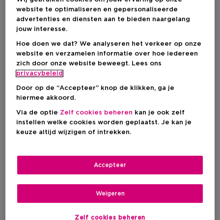
€ 156,05
website te optimaliseren en gepersonaliseerde
advertenties en diensten aan te bieden naargelang
jouw interesse.
Hoe doen we dat? We analyseren het verkeer op onze
IN WINKELMANDJE
website en verzamelen informatie over hoe iedereen
zich door onze website beweegt. Lees ons
privacybeleid
Levering aan huis
Door op de “Accepteer” knop de klikken, ga je
Op voorraad
-
hiermee akkoord.
Via de optie
Zelf cookies beheren
kan je ook zelf
Ophalen in een winkel
instellen welke cookies worden geplaatst. Je kan je
Ophalen in een winkel nabij jou.
keuze altijd wijzigen of intrekken.
Selecteer een winkel
Accepteer
Korte beschrijving
Textuur
Serum
Weigeren
Huidtype
Gecombineerde huid
Rijpere huid
Droge huid
Behandeling van huidaandoeningen
Anti-ageing
Zelf cookies beheren