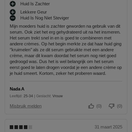
Huid Is Zachter
P
Lekkere Geur
L
P
Huid Is Nog Niet Steviger
U
L
M
S
Mijn moeders huid is zachter geworden na gebruik van dit
U
I
P
serum. Ook ziet het erg gehydrateerd uit na het insmeren.
S
N
U
Het serum trekt snel in en is goed te combineren met
P
P
N
andere crèmes. Op het begin merkte ze dat haar huid ging
U
U
T
‘’kruimelen’’ als ze dit serum gebruikte met een andere
N
N
E
crème, maar dit kwam doordat het serum nog niet goed
T
T
N
gedroogd was. Dus het is wel belangrijk om het serum
E
E
eerst goed te laten drogen voordat je een andere crème op
N
N
je huid smeert. Kortom, zeker het proberen waard.
Nada A
Leeftijd
25-34
Geslacht
Vrouw
25 tot 34
Misbruik melden
(0)
(0)
31 maart 2025