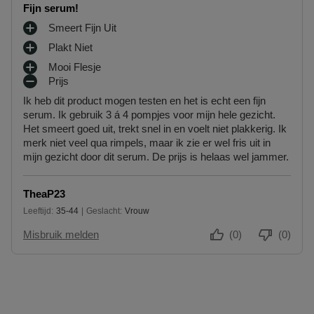
Fijn serum!
Smeert Fijn Uit
P
Plakt Niet
L
P
U
Mooi Flesje
L
P
S
Prijs
U
L
M
P
S
Ik heb dit product mogen testen en het is echt een fijn
U
I
U
P
serum. Ik gebruik 3 á 4 pompjes voor mijn hele gezicht.
S
N
N
U
Het smeert goed uit, trekt snel in en voelt niet plakkerig. Ik
P
P
T
N
merk niet veel qua rimpels, maar ik zie er wel fris uit in
U
U
E
T
mijn gezicht door dit serum. De prijs is helaas wel jammer.
N
N
N
E
T
T
N
E
E
TheaP23
N
N
Leeftijd
35-44
Geslacht
Vrouw
35 tot 44
Misbruik melden
(0)
(0)