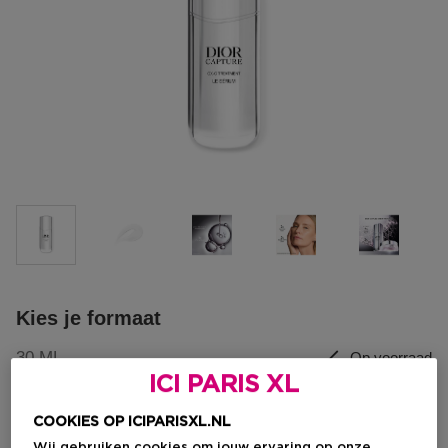
Kies je formaat
30 ML
Op voorraad
ICI PARIS XL
30 ML
50 ML
75 ML
COOKIES OP ICIPARISXL.NL
€ 156,05
€ 209,80
€ 251,80
Wij gebruiken cookies om jouw ervaring op onze