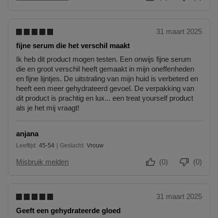
31 maart 2025
fijne serum die het verschil maakt
Ik heb dit product mogen testen. Een onwijs fijne serum
die en groot verschil heeft gemaakt in mijn oneffenheden
en fijne lijntjes. De uitstraling van mijn huid is verbeterd en
heeft een meer gehydrateerd gevoel. De verpakking van
dit product is prachtig en lux... een treat yourself product
als je het mij vraagt!
anjana
Leeftijd
45-54
Geslacht
Vrouw
45 tot 54
Misbruik melden
(0)
(0)
31 maart 2025
Geeft een gehydrateerde gloed