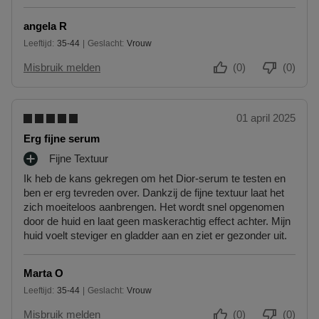
angela R
Leeftijd
35-44
Geslacht
Vrouw
35 tot 44
Misbruik melden
(0)
(0)
01 april 2025
Erg fijne serum
Fijne Textuur
P
Ik heb de kans gekregen om het Dior-serum te testen en
L
ben er erg tevreden over. Dankzij de fijne textuur laat het
U
zich moeiteloos aanbrengen. Het wordt snel opgenomen
S
door de huid en laat geen maskerachtig effect achter. Mijn
P
huid voelt steviger en gladder aan en ziet er gezonder uit.
U
N
T
Marta O
E
Leeftijd
35-44
Geslacht
Vrouw
N
35 tot 44
Misbruik melden
(0)
(0)