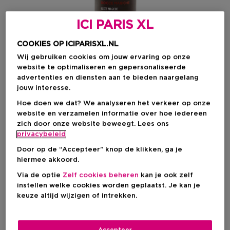
ICI PARIS XL
COOKIES OP ICIPARISXL.NL
Wij gebruiken cookies om jouw ervaring op onze
website te optimaliseren en gepersonaliseerde
advertenties en diensten aan te bieden naargelang
jouw interesse.
Hoe doen we dat? We analyseren het verkeer op onze
website en verzamelen informatie over hoe iedereen
Kies je formaat
zich door onze website beweegt. Lees ons
privacybeleid
30 ML
Op voorraad
Door op de “Accepteer” knop de klikken, ga je
30 ML
hiermee akkoord.
€ 40,00
Via de optie
Zelf cookies beheren
kan je ook zelf
instellen welke cookies worden geplaatst. Je kan je
€ 40,00
keuze altijd wijzigen of intrekken.