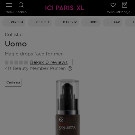
Menu
Zoeken
Wishlist
Mandje
PARFUM
GEZICHT
MAKE-UP
HOME
HAAR
Collistar
Uomo
magic drops face for men
Bekijk 0 reviews
40 Beauty Member Punten
Cadeau