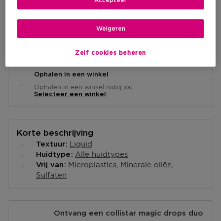
IN WINKELMANDJE
Accepteer
Weigeren
Levering aan huis
-
Op voorraad
Zelf cookies beheren
Ophalen in een winkel
Ophalen in een winkel nabij jou.
Selecteer een winkel
Korte beschrijving
Liquid
Textuur
Alle huidtypes
Huidtype
Microplastics
Minerale oliën
Vrij van
Sulfaten
Ontvang een collistar magic drops duo