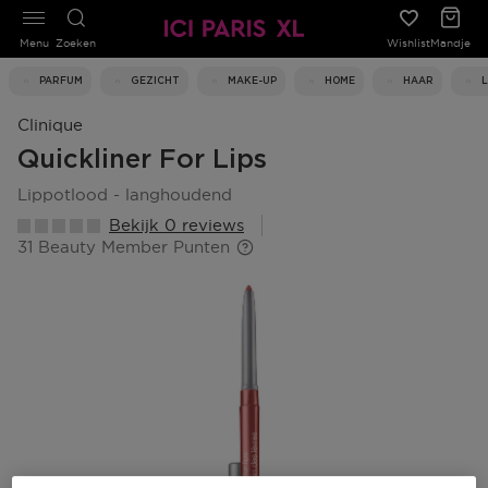
Menu
Zoeken
Wishlist
Mandje
PARFUM
GEZICHT
MAKE-UP
HOME
HAAR
Clinique
Quickliner For Lips
lippotlood - langhoudend
Bekijk 0 reviews
31 Beauty Member Punten