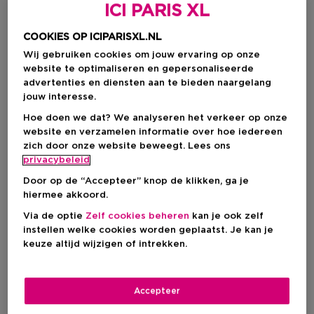
ICI PARIS XL
COOKIES OP ICIPARISXL.NL
Wij gebruiken cookies om jouw ervaring op onze
website te optimaliseren en gepersonaliseerde
advertenties en diensten aan te bieden naargelang
jouw interesse.
Hoe doen we dat? We analyseren het verkeer op onze
website en verzamelen informatie over hoe iedereen
zich door onze website beweegt. Lees ons
Kies je kleur
privacybeleid
Door op de “Accepteer” knop de klikken, ga je
Pink Honey
Op voorraad
hiermee akkoord.
Via de optie
Zelf cookies beheren
kan je ook zelf
instellen welke cookies worden geplaatst. Je kan je
€ 31,00
keuze altijd wijzigen of intrekken.
Accepteer
IN WINKELMANDJE