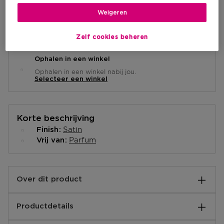
Weigeren
Levering aan huis
-
Op voorraad
Zelf cookies beheren
Ophalen in een winkel
Ophalen in een winkel nabij jou.
Selecteer een winkel
Korte beschrijving
Satin
Finish
Parfum
Vrij van
Over dit product
Zijdezachte lipliner voor precieze contouren en
Productdetails
langdurige lipstick
Clinique Quickliner For Lips is een zijdezachte lipliner