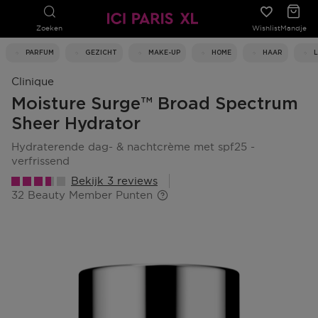
Zoeken
Wishlist
Mandje
PARFUM
GEZICHT
MAKE-UP
HOME
HAAR
Clinique
Moisture Surge™ Broad Spectrum
Sheer Hydrator
hydraterende dag- & nachtcrème met spf25 -
verfrissend
Bekijk 3 reviews
32 Beauty Member Punten