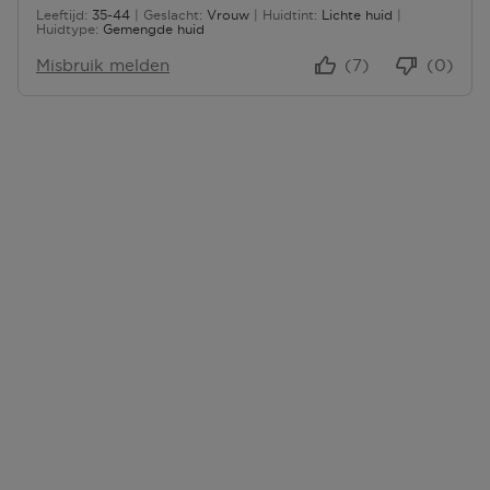
Leeftijd
35-44
Geslacht
Vrouw
Huidtint
Lichte huid
35 tot 44
Huidtype
Gemengde huid
Misbruik melden
(7)
(0)