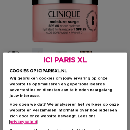
ICI PARIS XL
COOKIES OP ICIPARISXL.NL
Wij gebruiken cookies om jouw ervaring op onze
Kies je formaat
website te optimaliseren en gepersonaliseerde
advertenties en diensten aan te bieden naargelang
30 ML
Op voorraad
jouw interesse.
30 ML
50 ML
Hoe doen we dat? We analyseren het verkeer op onze
€ 32,00
€ 48,50
website en verzamelen informatie over hoe iedereen
zich door onze website beweegt. Lees ons
privacybeleid
€ 32,00