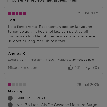
Toon enkel reviews met afbeeldingen
Retourneren
Terugsturen
29 juni 2025
Na ontvangst van jouw bestelling producten heb je 14
Top
dagen om deze (gedeeltelijk) terug te sturen of te
herroepen. Na de herroeping heb je dan nog eens 14
Hele fijne creme. Beschermt goed en langdurig
dagen de tijd om de producten te retourneren. Om
tegen de zon. Ik heb snel last van puistjes bij
jouw bestelling te herroepen, kun je contact met ons
zonnebrandmiddel of creme maar niet met deze.
opnemen of gebruikmaken van een
modelformulier
Je doet er lang mee. Ik ben fan!
voor herroeping
.
Andrea K
Omruilen of terugbrengen in de winkel
Je mag het product ook terugbrengen of omruilen in
Leeftijd
35-44
Geslacht
Vrouw
Huidtype
Gemengde huid
35 tot 44
een winkel bij jou in de buurt. Hiervoor hoef je geen
Misbruik melden
(0)
(0)
retourformulier in te vullen. Neem wel je
orderbevestiging mee.
Ga naar meer info en FAQ’s over retourneren.
29 mei 2025
Miskoop
Meer vragen rond bestellen? Die vind je op onze FAQ
pagina.
Sluit De Huid Af
M
Niet Zo Licht Als De Gewone Moisture Surge
I
M