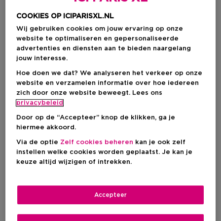
COOKIES OP ICIPARISXL.NL
Wij gebruiken cookies om jouw ervaring op onze
website te optimaliseren en gepersonaliseerde
advertenties en diensten aan te bieden naargelang
jouw interesse.
Hoe doen we dat? We analyseren het verkeer op onze
website en verzamelen informatie over hoe iedereen
zich door onze website beweegt. Lees ons
privacybeleid
Door op de “Accepteer” knop de klikken, ga je
Kies je formaat
hiermee akkoord.
Via de optie
Zelf cookies beheren
kan je ook zelf
200 ML
Op voorraad
instellen welke cookies worden geplaatst. Je kan je
keuze altijd wijzigen of intrekken.
200 ML
400 ML
€ 30,00
€ 49,00
Accepteer
€ 30,00