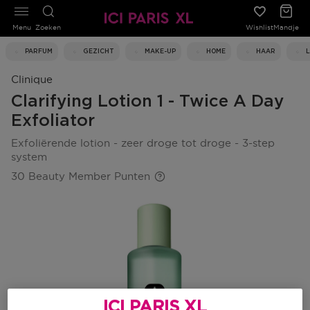
Menu
Zoeken
Wishlist
Mandje
PARFUM
GEZICHT
MAKE-UP
HOME
HAAR
Clinique
Clarifying Lotion 1 - Twice A Day
Exfoliator
exfoliërende lotion - zeer droge tot droge - 3-step
system
30 Beauty Member Punten
ICI PARIS XL