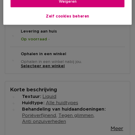
Weigeren
IN WINKELMANDJE
Zelf cookies beheren
Levering aan huis
-
Op voorraad
Ophalen in een winkel
Ophalen in een winkel nabij jou.
Selecteer een winkel
Korte beschrijving
Liquid
Textuur
Alle huidtypes
Huidtype
Behandeling van huidaandoeningen
Poriëverfijnend
Tegen glimmen
Anti onzuiverheden
Meer