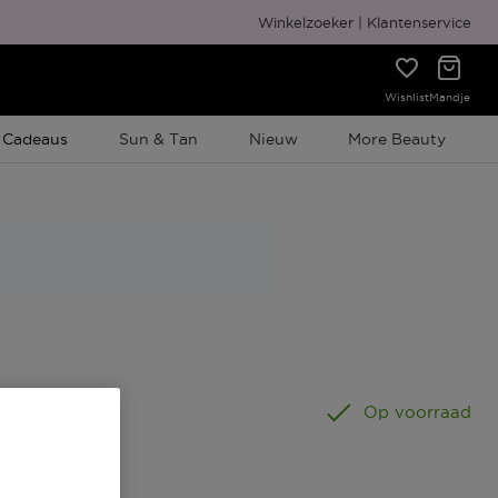
Gratis cadeauverpakking
Winkelzoeker
Klantenservice
Wishlist
Mandje
e Promotie
 Cadeaus
Sun & Tan
Nieuw
More Beauty
Op voorraad