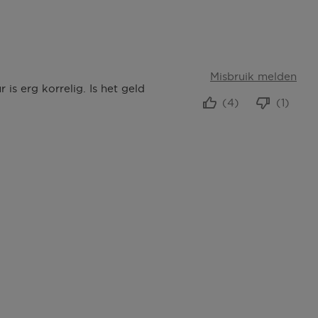
Misbruik melden
s erg korrelig. Is het geld
(4)
(1)