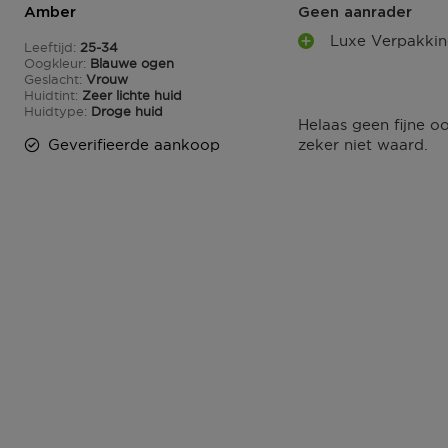
T
Amber
Geen aanrader
N
E
Luxe Verpakki
N
Leeftijd
25-34
P
25 tot 34
Oogkleur
Blauwe ogen
L
Geslacht
Vrouw
U
Huidtint
Zeer lichte huid
S
Huidtype
Droge huid
Helaas geen fijne o
P
Geverifieerde aankoop
zeker niet waard.
U
N
T
E
N