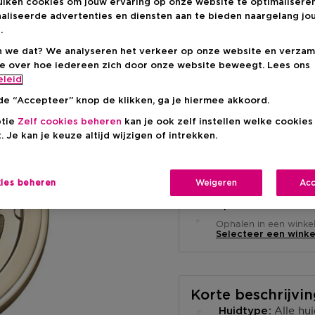
uiken cookies om jouw ervaring op onze website te optimalisere
Kortingsprij
€ 45,00
aliseerde advertenties en diensten aan te bieden naargelang jo
.
Productprijs
€ 60,00
-25%
 we dat? We analyseren het verkeer op onze website en verzam
ie over hoe iedereen zich door onze website beweegt. Lees ons
eleid
de “Accepteer” knop de klikken, ga je hiermee akkoord.
ptie
Zelf cookies beheren
kan je ook zelf instellen welke cookie
. Je kan je keuze altijd wijzigen of intrekken.
Levering aan huis
-
Op voorraad
kies beheren
Weigeren
Acc
Ophalen in een wink
Ophalen in een winkel 
Selecteer een winke
Korte beschrijvi
Alle hu
Huidtype