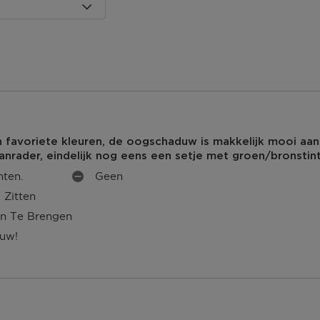
 dagen om deze
erroeping heb je dan nog
Om jouw bestelling te
kmaken van een
n favoriete kleuren, de oogschaduw is makkelijk mooi aan
anrader, eindelijk nog eens een setje met groen/bronstin
 winkel bij jou in de
n. Neem wel je
nten.
Geen
M
 Zitten
I
N
n Te Brengen
P
uw!
U
agina.
N
T
E
N