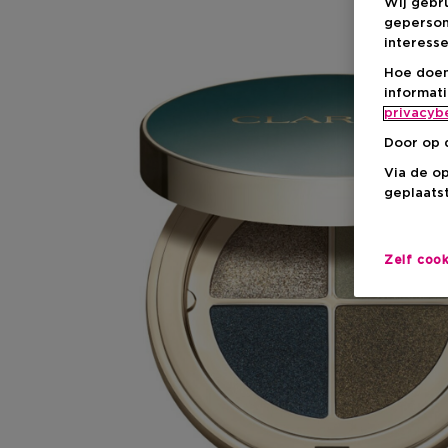
Wij gebr
geperson
interesse
Hoe doen
informat
privacyb
Door op 
Via de o
geplaatst
Zelf coo