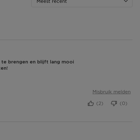
Meest recent
 te brengen en blijft lang mooi
ten!
Misbruik melden
(2)
(0)