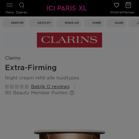
Menu
Zoeken
Wishlist
Mandje
PARFUM
GEZICHT
MAKE-UP
HOME
HAAR
Clarins
Extra-Firming
night cream refill alle huidtypes
Bekijk 0 reviews
90 Beauty Member Punten