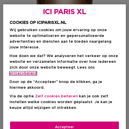
ICI PARIS XL
COOKIES OP ICIPARISXL.NL
Wij gebruiken cookies om jouw ervaring op onze
website te optimaliseren en gepersonaliseerde
advertenties en diensten aan te bieden naargelang
jouw interesse.
Hoe doen we dat? We analyseren het verkeer op onze
website en verzamelen informatie over hoe iedereen
zich door onze website beweegt. Lees ons
privacybeleid
Door op de “Accepteer” knop de klikken, ga je
Kies je formaat
hiermee akkoord.
Via de optie
Zelf cookies beheren
kan je ook zelf
50 ML
Op voorraad
instellen welke cookies worden geplaatst. Je kan je
keuze altijd wijzigen of intrekken.
50 ML
€ 90,50
Accepteer