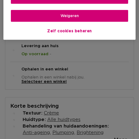
€ 90,50
Weigeren
IN WINKELMANDJE
Zelf cookies beheren
Levering aan huis
-
Op voorraad
Ophalen in een winkel
Ophalen in een winkel nabij jou.
Selecteer een winkel
Korte beschrijving
Crème
Textuur
Alle huidtypes
Huidtype
Behandeling van huidaandoeningen
Anti-ageing
Plumping
Brightening