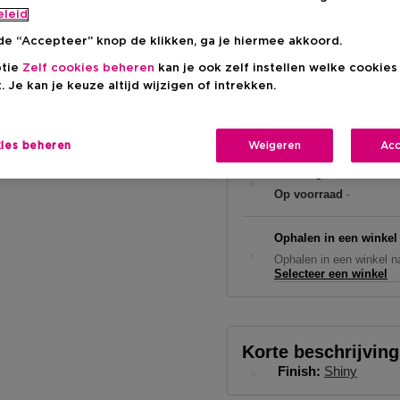
eleid
€ 34,00
de “Accepteer” knop de klikken, ga je hiermee akkoord.
ptie
Zelf cookies beheren
kan je ook zelf instellen welke cookie
. Je kan je keuze altijd wijzigen of intrekken.
kies beheren
Weigeren
Acc
Levering aan huis
Op voorraad
-
Ophalen in een winkel
Ophalen in een winkel na
Selecteer een winkel
Korte beschrijving
Finish
Shiny