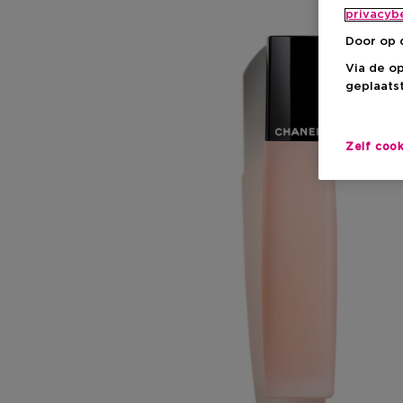
privacyb
Door op 
Via de o
geplaatst
Zelf coo