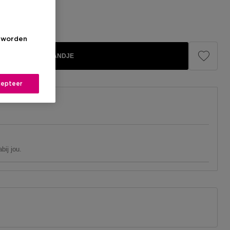
s worden
IN WINKELMANDJE
epteer
bij jou.