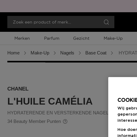
Merken
Parfum
Gezicht
Make-Up
Home
Make-Up
Nagels
Base Coat
HYDRAT
CHANEL
L'HUILE CAMÉLIA
COOKIE
Wij gebr
HYDRATERENDE EN VERSTERKENDE NAGELRIEMOLIE
geperson
34 Beauty Member Punten
interesse
Hoe doen
informat