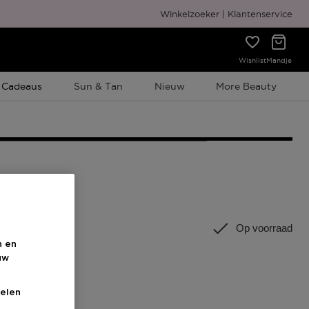
Gratis cadeauverpakking
Winkelzoeker
Klantenservice
Wishlist
Mandje
e Promotie
 Cadeaus
Sun & Tan
Nieuw
More Beauty
 ML
Op voorraad
n en
uw
elen