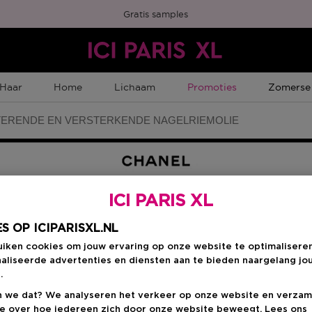
Gratis samples
Tijdelijke Promotie
Tijdelijk
Haar
Home
Lichaam
Promoties
Zomerse
ERENDE EN VERSTERKENDE NAGELRIEMOLIE
ICI PARIS XL
Kies je formaat
:
S OP ICIPARISXL.NL
11
uiken cookies om jouw ervaring op onze website te optimalisere
aliseerde advertenties en diensten aan te bieden naargelang jo
11 ML
.
€ 34,00
 we dat? We analyseren het verkeer op onze website en verzam
ie over hoe iedereen zich door onze website beweegt. Lees ons