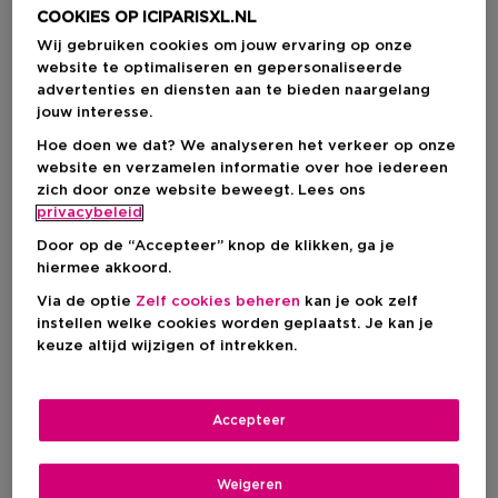
COOKIES OP ICIPARISXL.NL
Wij gebruiken cookies om jouw ervaring op onze
website te optimaliseren en gepersonaliseerde
advertenties en diensten aan te bieden naargelang
jouw interesse.
Hoe doen we dat? We analyseren het verkeer op onze
website en verzamelen informatie over hoe iedereen
zich door onze website beweegt. Lees ons
privacybeleid
Door op de “Accepteer” knop de klikken, ga je
hiermee akkoord.
Via de optie
Zelf cookies beheren
kan je ook zelf
Kies je kleur
instellen welke cookies worden geplaatst. Je kan je
keuze altijd wijzigen of intrekken.
202 TISSÉ CAMÉLIA
Op voorraad
Accepteer
Kortingsprijs
€ 49,50
Productprijs
€ 66,00
Weigeren