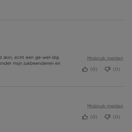
d skin, echt een ge-wel-dig
Misbruik melden
-onder mijn jukbeenderen en
(0)
(0)
Misbruik melden
(0)
(0)