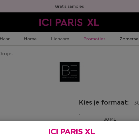
Gratis samples
Tijdelijke Promotie
Tijdelijk
Haar
Home
Lichaam
Promoties
Zomerse
Drops
Kies je formaat
:
3
30 ML
en
Productprijs
€ 16,95
ICI PARIS XL