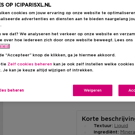
S OP ICIPARISXL.NL
Productprijs
€ 16,95
uiken cookies om jouw ervaring op onze website te optimalisere
aliseerde advertenties en diensten aan te bieden naargelang jo
.
 we dat? We analyseren het verkeer op onze website en verzam
ie over hoe iedereen zich door onze website beweegt. Lees ons
eleid
de “Accepteer” knop de klikken, ga je hiermee akkoord.
Levering aan huis
ptie
Zelf cookies beheren
kan je ook zelf instellen welke cookie
-
Op voorraad
. Je kan je keuze altijd wijzigen of intrekken.
Ophalen in een wink
Ophalen in een winkel 
kies beheren
Weigeren
Acc
Selecteer een winke
Korte beschrijvi
Liquid
Textuur
Minera
Ingrediënt