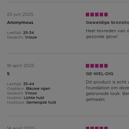
25 juni 2025
Anonymous
Geweldige bronzin
Heel tevreden van d
Leeftijd
25-34
25 tot 34
gezonde glow!
Geslacht
Vrouw
18 april 2025
S
GE-WEL-DIG
Dit product is echt 
Leeftijd
35-44
35 tot 44
foundation om deze
Oogkleur
Blauwe ogen
Geslacht
Vrouw
gebronsde look. Beid
Huidtint
Lichte huid
gemaakt.
Huidtype
Gemengde huid
14 april 2025