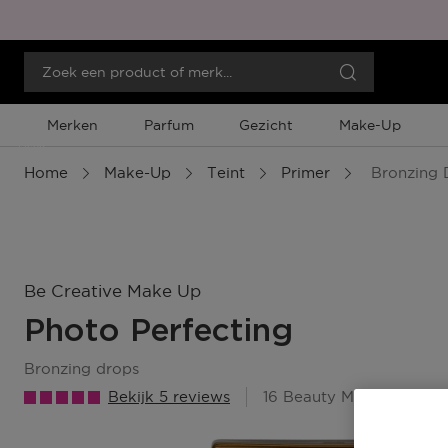
Merken
Parfum
Gezicht
Make-Up
Menu
Home
Make-Up
Teint
Primer
Bronzing 
Be Creative Make Up
Photo Perfecting
bronzing drops
Bekijk 5 reviews
16 Beauty Member Punt