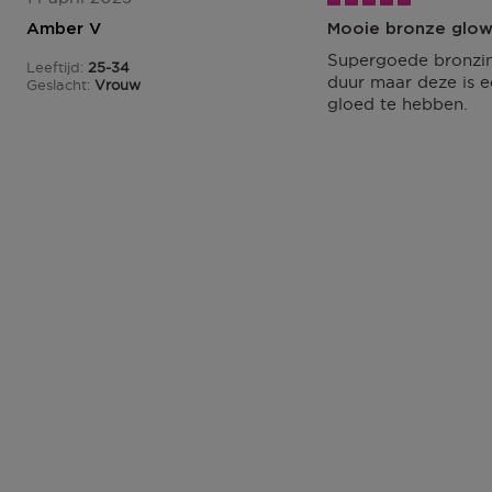
Amber V
Mooie bronze glo
Supergoede bronzing
Leeftijd
25-34
25 tot 34
duur maar deze is e
Geslacht
Vrouw
gloed te hebben.