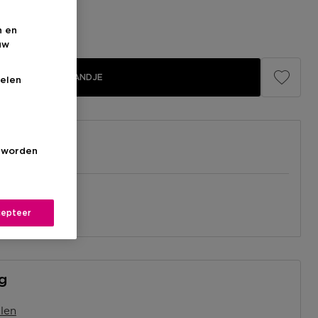
n en
uw
IN WINKELMANDJE
elen
s worden
el
nabij jou.
epteer
l
ng
len