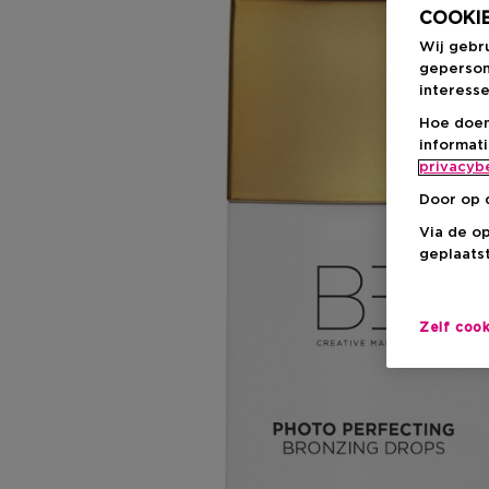
COOKIE
Wij gebr
geperson
interesse
Hoe doen
informat
privacyb
Door op 
Via de o
geplaatst
Zelf coo