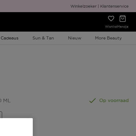
Gratis cadeauverpakking
Winkelzoeker
Klantenservice
Wishlist
Mandje
e Promotie
 Cadeaus
Sun & Tan
Nieuw
More Beauty
0 ML
Op voorraad