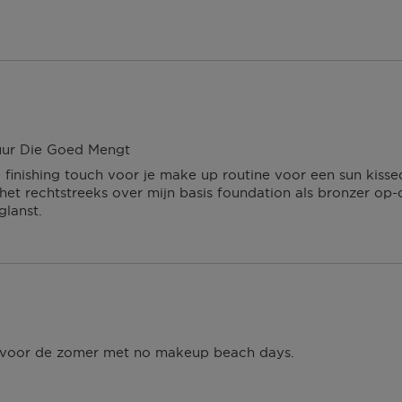
 dagen om deze
erroeping heb je dan nog
Om jouw bestelling te
kmaken van een
 winkel bij jou in de
uur Die Goed Mengt
n. Neem wel je
e finishing touch voor je make up routine voor een sun kisse
 het rechtstreeks over mijn basis foundation als bronzer op
glanst.
agina.
 voor de zomer met no makeup beach days.