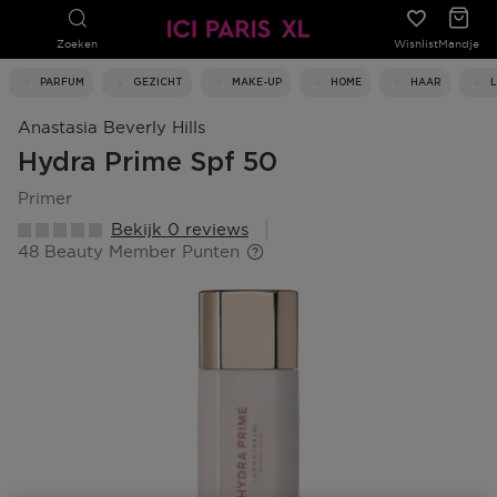
Zoeken
Wishlist
Mandje
PARFUM
GEZICHT
MAKE-UP
HOME
HAAR
Anastasia Beverly Hills
Hydra Prime Spf 50
primer
Bekijk 0 reviews
48 Beauty Member Punten