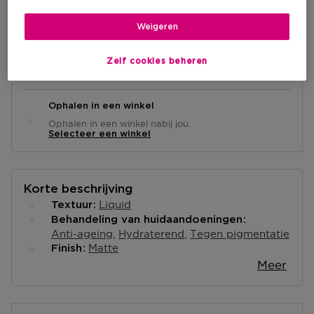
IN WINKELMANDJE
Weigeren
Levering aan huis
Zelf cookies beheren
-
Op voorraad
Ophalen in een winkel
Ophalen in een winkel nabij jou.
Selecteer een winkel
Korte beschrijving
Liquid
Textuur
Behandeling van huidaandoeningen
Anti-ageing
Hydraterend
Tegen pigmentatie
Matte
Finish
Meer