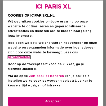
ICI PARIS XL
COOKIES OP ICIPARISXL.NL
Wij gebruiken cookies om jouw ervaring op onze
website te optimaliseren en gepersonaliseerde
advertenties en diensten aan te bieden naargelang
jouw interesse.
Hoe doen we dat? We analyseren het verkeer op onze
website en verzamelen informatie over hoe iedereen
zich door onze website beweegt. Lees ons
Kies je formaat
privacybeleid
50 ML
Op voorraad
Door op de “Accepteer” knop de klikken, ga je
hiermee akkoord.
50 ML
Via de optie
Zelf cookies beheren
kan je ook zelf
€ 48,00
instellen welke cookies worden geplaatst. Je kan je
keuze altijd wijzigen of intrekken.
€ 48,00
Accepteer