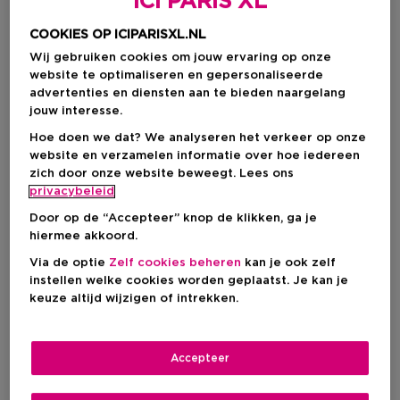
ICI PARIS XL
COOKIES OP ICIPARISXL.NL
Wij gebruiken cookies om jouw ervaring op onze
website te optimaliseren en gepersonaliseerde
advertenties en diensten aan te bieden naargelang
jouw interesse.
Hoe doen we dat? We analyseren het verkeer op onze
website en verzamelen informatie over hoe iedereen
zich door onze website beweegt. Lees ons
privacybeleid
Kies je formaat
Door op de “Accepteer” knop de klikken, ga je
6 G
Op voorraad
hiermee akkoord.
Via de optie
Zelf cookies beheren
kan je ook zelf
6 G
instellen welke cookies worden geplaatst. Je kan je
€ 20,50
keuze altijd wijzigen of intrekken.
€ 20,50
Accepteer