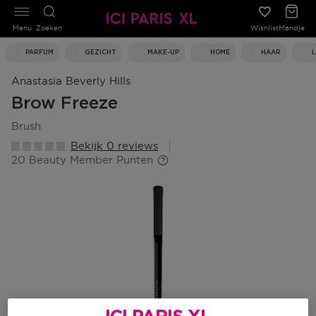
Menu
Zoeken
Wishlist
Mandje
PARFUM
GEZICHT
MAKE-UP
HOME
HAAR
Anastasia Beverly Hills
Brow Freeze
brush
Bekijk 0 reviews
20 Beauty Member Punten