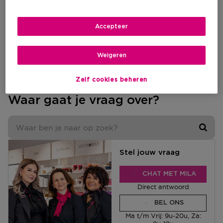
dan
contact
met ons op.
Accepteer
Weigeren
Heeft dit antwoord je geholpen?
Ja
Nee
Zelf cookies beheren
Waar gaat je vraag over?
Stel jouw vraag
CHAT MET MILA
Direct antwoord
BEL ONS
Ma t/m Vrij: 9u-20u, Za: