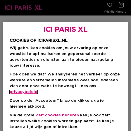
Wishlist
Mandje
ICI PARIS XL
Ik heb de Beauty Member
COOKIES OP ICIPARISXL.NL
Voucher niet ontvangen. Wat
Wij gebruiken cookies om jouw ervaring op onze
nu?
website te optimaliseren en gepersonaliseerde
advertenties en diensten aan te bieden naargelang
jouw interesse.
Zodra je 250 punten hebt gespaard, ontvang je
Hoe doen we dat? We analyseren het verkeer op onze
automatisch een Beauty Member Voucher van €5,- en
website en verzamelen informatie over hoe iedereen
worden de punten van jouw saldo afgeschreven. De
zich door onze website beweegt. Lees ons
verwerking hiervan duurt ongeveer drie weken.
privacybeleid
Ben je onlangs verhuisd? Werk dan je
persoonlijke
Door op de “Accepteer” knop de klikken, ga je
account
bij met de juiste adresgegevens. Dit kun je
hiermee akkoord.
ook eenvoudig doen via de ICI PARIS XL app.
Via de optie
Zelf cookies beheren
kan je ook zelf
instellen welke cookies worden geplaatst. Je kan je
Zijn jouw gegevens correct en heb je toch geen
keuze altijd wijzigen of intrekken.
Beauty Member Voucher ontvangen? Neem