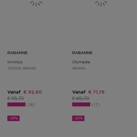
RABANNE
RABANNE
Invictus
Olympéa
Victory Absolu
Absolu
Kortingsprijs
Kortingsprijs
Vanaf
€ 92,60
Vanaf
€ 71,76
Productprijs
Productprijs
€ 115,75
€ 89,70
16
17
-20%
-20%