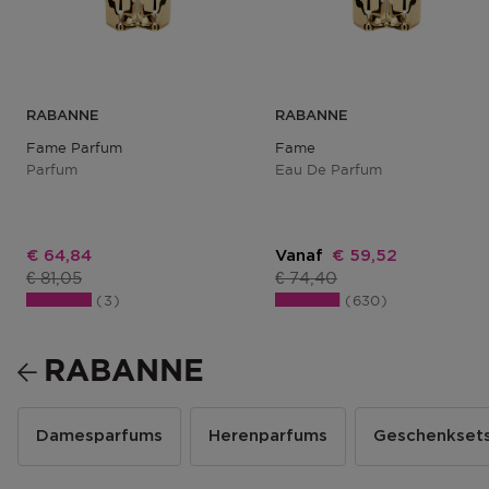
RABANNE
RABANNE
Fame Parfum
Fame
Parfum
Eau De Parfum
Kortingsprijs
Kortingsprijs
€ 64,84
Vanaf
€ 59,52
Productprijs
Productprijs
€ 81,05
€ 74,40
3
630
RABANNE
Damesparfums
Herenparfums
Geschenkset