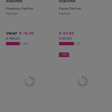
RABANNE
RABANNE
Phantom Parfum
Fame Parfum
Parfum
Parfum
Kortingsprijs
Kortingsprijs
Vanaf
€ 78,56
€ 64,84
Productprijs
Productprijs
€ 98,20
€ 81,05
19
3
-20%