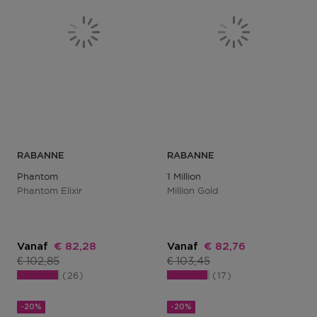
RABANNE
RABANNE
Phantom
1 Million
Phantom Elixir
Million Gold
Kortingsprijs
Kortingsprijs
Vanaf
€ 82,28
Vanaf
€ 82,76
Productprijs
Productprijs
€ 102,85
€ 103,45
26
17
-20%
-20%