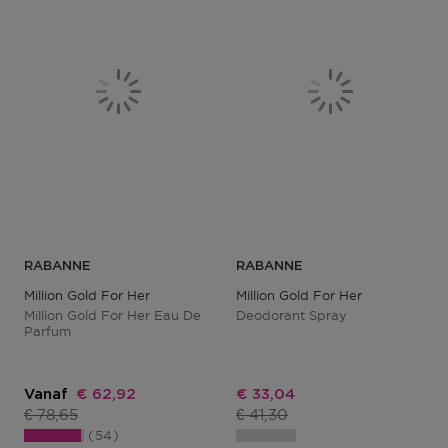
RABANNE
RABANNE
Million Gold For Her
Million Gold For Her
Million Gold For Her Eau De
Deodorant Spray
Parfum
Kortingsprijs
Kortingsprijs
Vanaf
€ 62,92
€ 33,04
Productprijs
Productprijs
€ 78,65
€ 41,30
54