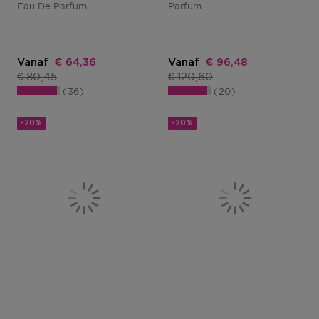
Eau De Parfum
Parfum
Kortingsprijs
Kortingsprijs
Vanaf
€ 64,36
Vanaf
€ 96,48
Productprijs
Productprijs
€ 80,45
€ 120,60
36
20
-20%
-20%