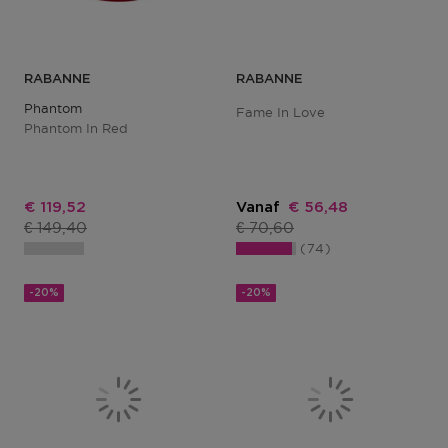
RABANNE
RABANNE
Phantom
Fame In Love
Phantom In Red
Kortingsprijs
Kortingsprijs
€ 119,52
Vanaf
€ 56,48
Productprijs
Productprijs
€ 149,40
€ 70,60
74
-20%
-20%