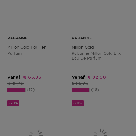
RABANNE
RABANNE
Million Gold For Her
Million Gold
Parfum
Rabanne Million Gold Elixir
Eau De Parfum
Kortingsprijs
Kortingsprijs
Vanaf
€ 65,96
Vanaf
€ 92,60
Productprijs
Productprijs
€ 82,45
€ 115,75
17
16
-20%
-20%