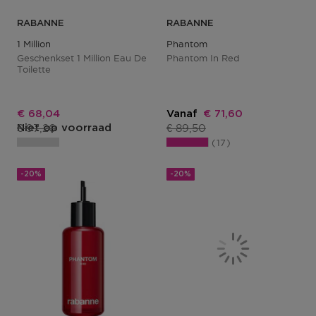
RABANNE
RABANNE
1 Million
Phantom
Geschenkset 1 Million Eau De
Phantom In Red
Toilette
Kortingsprijs
Kortingsprijs
€ 68,04
Vanaf
€ 71,60
Productprijs
Productprijs
€ 97,20
€ 89,50
Niet op voorraad
17
-20%
-20%