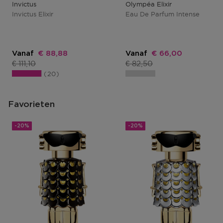
Invictus
Olympéa Elixir
Invictus Elixir
Eau De Parfum Intense
Kortingsprijs
Kortingsprijs
Vanaf
€ 88,88
Vanaf
€ 66,00
Productprijs
Productprijs
€ 111,10
€ 82,50
20
Favorieten
-20%
-20%