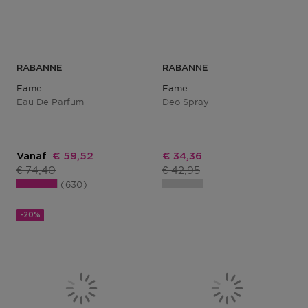
RABANNE
RABANNE
Fame
Fame
Eau De Parfum
Deo Spray
Kortingsprijs
Kortingsprijs
Vanaf
€ 59,52
€ 34,36
Productprijs
Productprijs
€ 74,40
€ 42,95
630
-20%