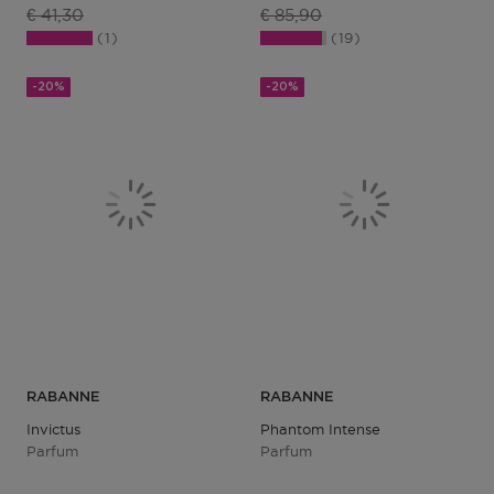
Productprijs
Productprijs
€ 41,30
€ 85,90
1
19
-20%
-20%
RABANNE
RABANNE
Invictus
Phantom Intense
Parfum
Parfum