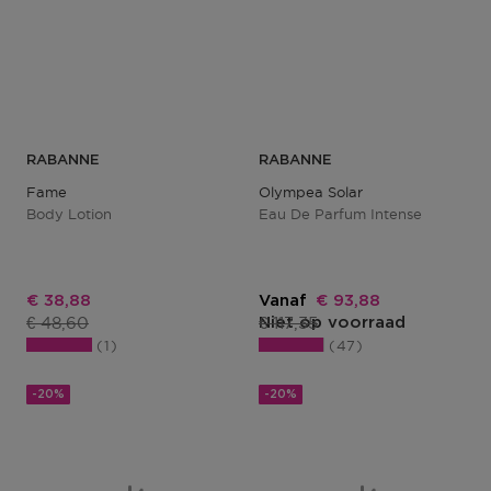
RABANNE
RABANNE
Fame
Olympea Solar
Body Lotion
Eau De Parfum Intense
Kortingsprijs
Kortingsprijs
€ 38,88
Vanaf
€ 93,88
Productprijs
Productprijs
€ 48,60
€ 117,35
Niet op voorraad
1
47
-20%
-20%