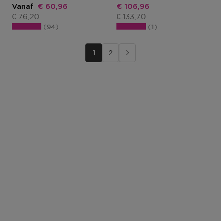
Kortingsprijs
Kortingsprijs
Vanaf
€ 60,96
€ 106,96
Productprijs
Productprijs
€ 76,20
€ 133,70
94
1
1
2