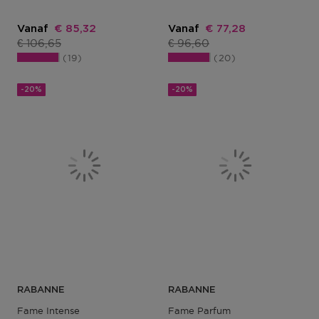
Kortingsprijs
Kortingsprijs
Vanaf
€ 85,32
Vanaf
€ 77,28
Productprijs
Productprijs
€ 106,65
€ 96,60
19
20
-20%
-20%
RABANNE
RABANNE
Fame Intense
Fame Parfum