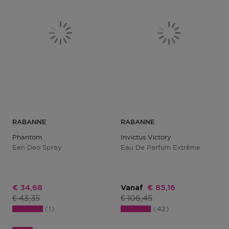
RABANNE
RABANNE
Phantom
Invictus Victory
Een Deo Spray
Eau De Parfum Extrême
Kortingsprijs
Kortingsprijs
€ 34,68
Vanaf
€ 85,16
Productprijs
Productprijs
€ 43,35
€ 106,45
1
42