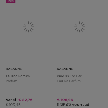
-20%
RABANNE
RABANNE
1 Million Parfum
Pure Xs For Her
Parfum
Eau De Parfum
Kortingsprijs
Kortingsprijs
Vanaf
€ 82,76
€ 106,96
Productprijs
Productprijs
€ 103,45
€ 133,70
Niet op voorraad