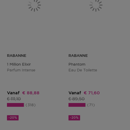
RABANNE
RABANNE
1 Million Elixir
Phantom
Parfum Intense
Eau De Toilette
Kortingsprijs
Kortingsprijs
Vanaf
€ 88,88
Vanaf
€ 71,60
Productprijs
Productprijs
€ 111,10
€ 89,50
318
71
-20%
-20%