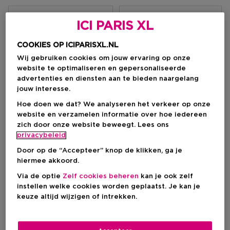
Filteren
ICI PARIS XL
COOKIES OP ICIPARISXL.NL
47 Resultaten
Wij gebruiken cookies om jouw ervaring op onze
website te optimaliseren en gepersonaliseerde
advertenties en diensten aan te bieden naargelang
-20%
-20%
jouw interesse.
Hoe doen we dat? We analyseren het verkeer op onze
website en verzamelen informatie over hoe iedereen
zich door onze website beweegt. Lees ons
privacybeleid
Door op de “Accepteer” knop de klikken, ga je
hiermee akkoord.
Via de optie
Zelf cookies beheren
kan je ook zelf
instellen welke cookies worden geplaatst. Je kan je
keuze altijd wijzigen of intrekken.
Bestseller
RABANNE
RABANNE