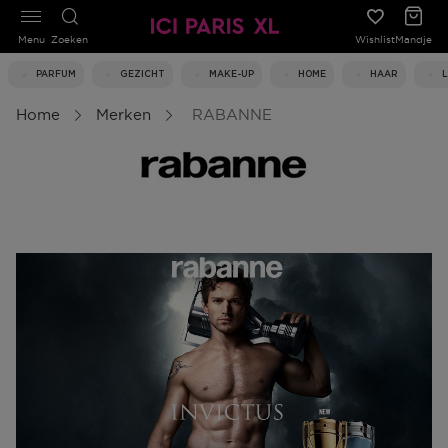
Menu
Zoeken
Wishlist
Mandje
PARFUM
GEZICHT
MAKE-UP
HOME
HAAR
Home
Merken
RABANNE