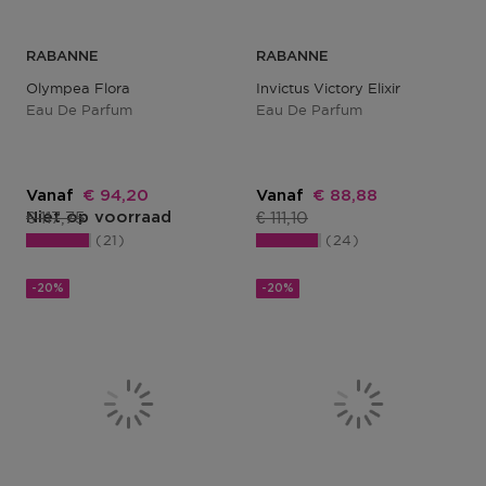
RABANNE
RABANNE
Olympea Flora
Invictus Victory Elixir
Eau De Parfum
Eau De Parfum
Kortingsprijs
Kortingsprijs
Vanaf
€ 94,20
Vanaf
€ 88,88
Productprijs
Productprijs
€ 117,75
€ 111,10
Niet op voorraad
21
24
-20%
-20%