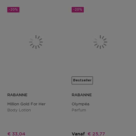
-20%
-20%
Bestseller
RABANNE
RABANNE
Million Gold For Her
Olympéa
Body Lotion
Parfum
Kortingsprijs
Kortingsprijs
€ 33,04
Vanaf
€ 25,77