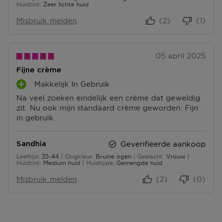
65 tot 74
Huidtint
Zeer lichte huid
Misbruik melden
(2)
(1)
05 april 2025
Fijne crème
Makkelijk In Gebruik
P
Na veel zoeken eindelijk een crème dat geweldig
L
zit. Nu ook mijn standaard crème geworden. Fijn
U
in gebruik.
S
P
U
Geverifieerde aankoop
Sandhia
N
Leeftijd
35-44
Oogkleur
Bruine ogen
Geslacht
Vrouw
T
35 tot 44
Huidtint
Medium huid
Huidtype
Gemengde huid
E
N
Misbruik melden
(2)
(0)