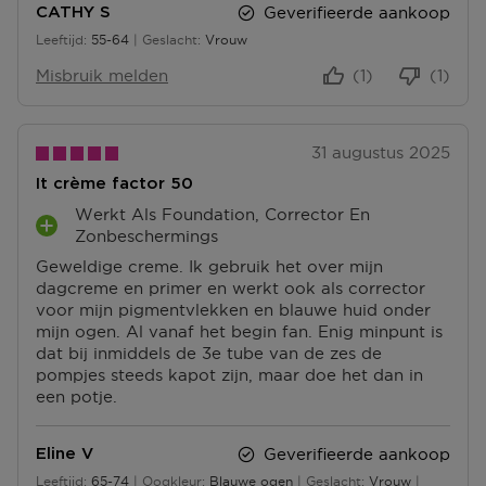
Geverifieerde aankoop
CATHY S
T
T
Leeftijd
55-64
Geslacht
Vrouw
E
E
55 tot 64
N
N
Misbruik melden
(1)
(1)
31 augustus 2025
It crème factor 50
Werkt Als Foundation, Corrector En
P
Zonbeschermings
L
Geweldige creme. Ik gebruik het over mijn
U
dagcreme en primer en werkt ook als corrector
S
voor mijn pigmentvlekken en blauwe huid onder
P
mijn ogen. Al vanaf het begin fan. Enig minpunt is
U
dat bij inmiddels de 3e tube van de zes de
N
pompjes steeds kapot zijn, maar doe het dan in
T
een potje.
E
N
Geverifieerde aankoop
Eline V
Leeftijd
65-74
Oogkleur
Blauwe ogen
Geslacht
Vrouw