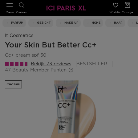
Menu
Zoeken
Wishlist
Mandje
PARFUM
GEZICHT
MAKE-UP
HOME
HAAR
It Cosmetics
Your Skin But Better Cc+
cc+ cream spf 50+
Bekijk 73 reviews
BESTSELLER
47 Beauty Member Punten
Cadeau