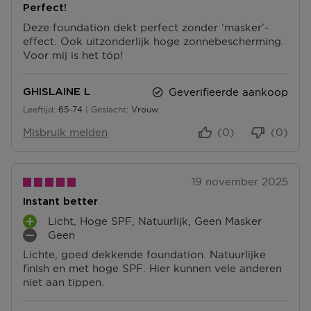
Perfect!
Deze foundation dekt perfect zonder ‘masker’-
effect. Ook uitzonderlijk hoge zonnebescherming.
Voor mij is het tóp!
Geverifieerde aankoop
GHISLAINE L
Leeftijd
65-74
Geslacht
Vrouw
65 tot 74
Misbruik melden
(0)
(0)
19 november 2025
Instant better
Licht, Hoge SPF, Natuurlijk, Geen Masker
P
Geen
L
M
Lichte, goed dekkende foundation. Natuurlijke
U
I
finish en met hoge SPF. Hier kunnen vele anderen
S
N
niet aan tippen.
P
P
U
U
N
N