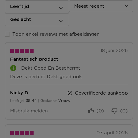
Meest recent
Leeftijd
Geslacht
Toon enkel reviews met afbeeldingen
18 juni 2026
Fantastisch product
Dekt Goed En Beschermt
P
Deze is perfect Dekt goed ook
L
U
S
Geverifieerde aankoop
Nicky D
P
Leeftijd
35-44
Geslacht
Vrouw
U
35 tot 44
N
Misbruik melden
(0)
(0)
T
E
N
07 april 2026