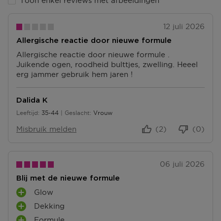
Toon enkel reviews met afbeeldingen
12 juli 2026
Allergische reactie door nieuwe formule
Allergische reactie door nieuwe formule .
Juikende ogen, roodheid bulttjes, zwelling. Heeel
erg jammer gebruik hem jaren !
Dalida K
Leeftijd
35-44
Geslacht
Vrouw
35 tot 44
Misbruik melden
(2)
(0)
06 juli 2026
Blij met de nieuwe formule
Glow
P
Dekking
L
P
U
Formule
L