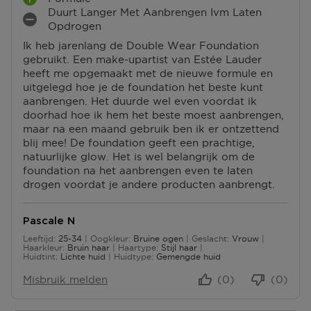
P
S
Duurt Langer Met Aanbrengen Ivm Laten
U
L
P
M
Opdrogen
S
U
U
I
P
Ik heb jarenlang de Double Wear Foundation
S
N
N
U
gebruikt. Een make-upartist van Estée Lauder
P
T
P
N
heeft me opgemaakt met de nieuwe formule en
U
E
U
T
uitgelegd hoe je de foundation het beste kunt
N
N
N
E
aanbrengen. Het duurde wel even voordat ik
T
T
N
doorhad hoe ik hem het beste moest aanbrengen,
E
E
maar na een maand gebruik ben ik er ontzettend
N
N
blij mee! De foundation geeft een prachtige,
natuurlijke glow. Het is wel belangrijk om de
foundation na het aanbrengen even te laten
drogen voordat je andere producten aanbrengt.
Pascale N
Leeftijd
25-34
Oogkleur
Bruine ogen
Geslacht
Vrouw
25 tot 34
Haarkleur
Bruin haar
Haartype
Stijl haar
Huidtint
Lichte huid
Huidtype
Gemengde huid
Misbruik melden
(0)
(0)