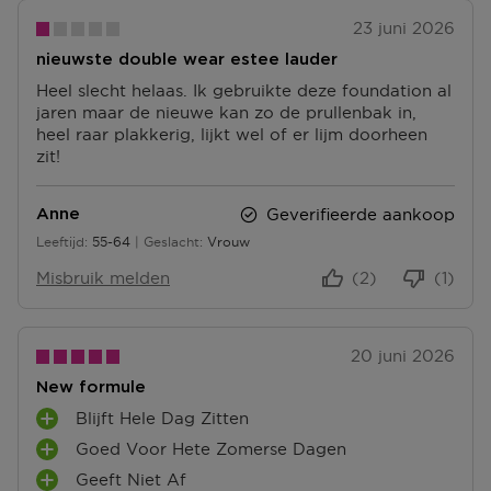
23 juni 2026
nieuwste double wear estee lauder
Heel slecht helaas. Ik gebruikte deze foundation al
jaren maar de nieuwe kan zo de prullenbak in,
heel raar plakkerig, lijkt wel of er lijm doorheen
zit!
Geverifieerde aankoop
Anne
Leeftijd
55-64
Geslacht
Vrouw
55 tot 64
Misbruik melden
(2)
(1)
20 juni 2026
New formule
Blijft Hele Dag Zitten
P
Goed Voor Hete Zomerse Dagen
L
P
U
Geeft Niet Af
L
P