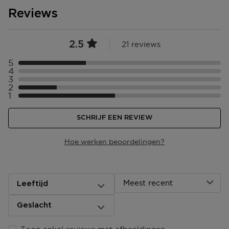
Reviews
2.5
21 reviews
5
Selecteer ({numberOfReviews}} met 5 sterren
4
Selecteer ({numberOfReviews}} met 4 sterren
3
Selecteer ({numberOfReviews}} met 3 sterren
2
Selecteer ({numberOfReviews}} met 2 sterren
1
Selecteer ({numberOfReviews}} met 1 sterren
SCHRIJF EEN REVIEW
Hoe werken beoordelingen?
Meest recent
Leeftijd
Geslacht