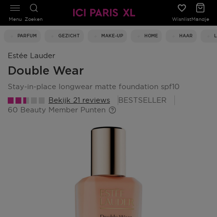
Menu
Zoeken
Wishlist
Mandje
PARFUM
GEZICHT
MAKE-UP
HOME
HAAR
Estée Lauder
Double Wear
stay-in-place longwear matte foundation spf10
Bekijk 21 reviews
BESTSELLER
60 Beauty Member Punten