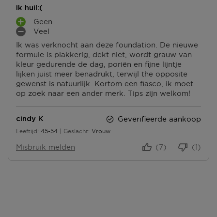
Ik huil:(
Geen
P
Veel
L
M
Ik was verknocht aan deze foundation. De nieuwe
U
I
formule is plakkerig, dekt niet, wordt grauw van
S
N
kleur gedurende de dag, poriën en fijne lijntje
P
P
lijken juist meer benadrukt, terwijl the opposite
U
U
gewenst is natuurlijk. Kortom een fiasco, ik moet
N
N
op zoek naar een ander merk. Tips zijn welkom!
T
T
E
E
N
N
Geverifieerde aankoop
cindy K
Leeftijd
45-54
Geslacht
Vrouw
45 tot 54
Misbruik melden
(7)
(1)