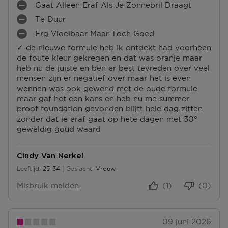
S
Gaat Alleen Eraf Als Je Zonnebril Draagt
U
L
M
P
S
Te Duur
U
I
U
M
P
S
N
N
Erg Vloeibaar Maar Toch Goed
I
U
M
P
P
T
N
N
✓ de nieuwe formule heb ik ontdekt had voorheen
I
U
U
E
P
T
de foute kleur gekregen en dat was oranje maar
N
N
N
N
U
E
heb nu de juiste en ben er best tevreden over veel
P
T
T
N
N
mensen zijn er negatief over maar het is even
U
E
E
T
wennen was ook gewend met de oude formule
N
N
N
E
maar gaf het een kans en heb nu me summer
T
N
proof foundation gevonden blijft hele dag zitten
E
zonder dat ie eraf gaat op hete dagen met 30°
N
geweldig goud waard
Cindy Van Nerkel
Leeftijd
25-34
Geslacht
Vrouw
25 tot 34
Misbruik melden
(1)
(0)
09 juni 2026