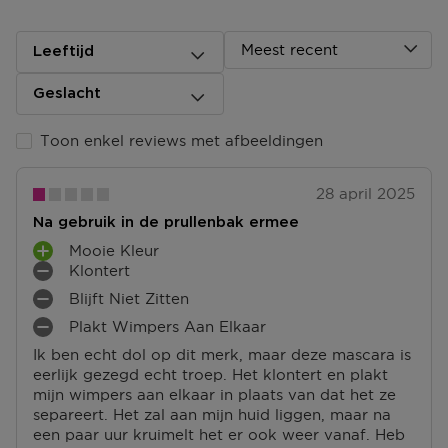
herroepen. Na de herroeping heb je dan nog eens 14
dagen de tijd om de producten te retourneren. Om
jouw bestelling te herroepen, kun je contact met ons
Meest recent
Leeftijd
opnemen of gebruikmaken van een
modelformulier
voor herroeping
.
Geslacht
Omruilen of terugbrengen in de winkel
Toon enkel reviews met afbeeldingen
Je mag het product ook terugbrengen of omruilen in
een winkel bij jou in de buurt. Hiervoor hoef je geen
retourformulier in te vullen. Neem wel je
28 april 2025
orderbevestiging mee.
Na gebruik in de prullenbak ermee
Ga naar meer info en FAQ’s over retourneren.
Mooie Kleur
P
Klontert
L
M
Meer vragen rond bestellen? Die vind je op onze FAQ
Blijft Niet Zitten
U
I
M
pagina.
S
N
Plakt Wimpers Aan Elkaar
I
M
P
P
N
Ik ben echt dol op dit merk, maar deze mascara is
I
U
U
P
eerlijk gezegd echt troep. Het klontert en plakt
N
N
N
U
mijn wimpers aan elkaar in plaats van dat het ze
P
T
T
N
separeert. Het zal aan mijn huid liggen, maar na
U
E
E
T
een paar uur kruimelt het er ook weer vanaf. Heb
N
N
N
E