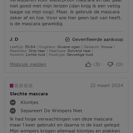
U
T
T
niet goed met mijn lenzen (dan krijg ik een vettig
N
E
E
laagje op mijn oog). Maar, ik gebruik de mascara
T
N
N
zeker af en toe. Voor wie hier geen last van heeft,
E
is de mascara geweldig.
N
Geverifieerde aankoop
J. D
Leeftijd
55-64
Oogkleur
Groene ogen
Geslacht
Vrouw
55 tot 64
Haarkleur
Grijs haar
Haartype
Golvend haar
Huidtint
Lichte huid
Huidtype
Gevoelige huid
Misbruik melden
(3)
(0)
22 maart 2024
Slechte mascara
Klontjes
M
Separeert De Wimpers Niet
I
M
N
Ik had hoge verwachtingen van deze mascara
I
P
maar 1 keer gebruikt en daarna in de kast gelegd.
N
U
Mijn wimpers krijgen allemaal klontjes en plakken
P