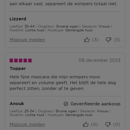
N
aan elkaar vast, separeert de wimpers totaal niet.
U
T
N
E
T
N
Lizzerd
E
Leeftijd
35-44
Oogkleur
Groene ogen
Geslacht
Vrouw
N
35 tot 44
Huidtint
Lichte huid
Huidtype
Gemengde huid
Misbruik melden
(3)
(5)
08 december 2023
Topper
Hele fijne mascara die mijn wimpers mooi
separeert en volume geeft. Het blijft de hele dag
perfect zitten, zonder af te geven.
Geverifieerde aankoop
Anouk
Leeftijd
25-34
Oogkleur
Bruine ogen
Geslacht
Vrouw
25 tot 34
Huidtint
Lichte huid
Huidtype
Gemengde huid
Misbruik melden
(0)
(0)