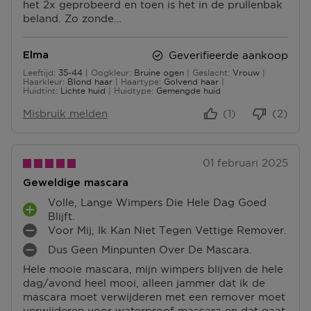
het 2x geprobeerd en toen is het in de prullenbak
T
N
beland. Zo zonde…
E
N
Geverifieerde aankoop
Elma
Leeftijd
35-44
Oogkleur
Bruine ogen
Geslacht
Vrouw
35 tot 44
Haarkleur
Blond haar
Haartype
Golvend haar
Huidtint
Lichte huid
Huidtype
Gemengde huid
Misbruik melden
(1)
(2)
01 februari 2025
Geweldige mascara
Volle, Lange Wimpers Die Hele Dag Goed
P
Blijft.
L
Voor Mij, Ik Kan Niet Tegen Vettige Remover.
M
U
Dus Geen Minpunten Over De Mascara.
I
M
S
N
Hele mooie mascara, mijn wimpers blijven de hele
I
P
P
dag/avond heel mooi, alleen jammer dat ik de
N
U
U
mascara moet verwijderen met een remover moet
P
N
N
verwijderen voor waterproof mascara en dat gaat