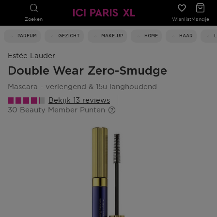
Zoeken
Wishlist
Mandje
PARFUM
GEZICHT
MAKE-UP
HOME
HAAR
Estée Lauder
Double Wear Zero-Smudge
mascara - verlengend & 15u langhoudend
Bekijk 13 reviews
30 Beauty Member Punten