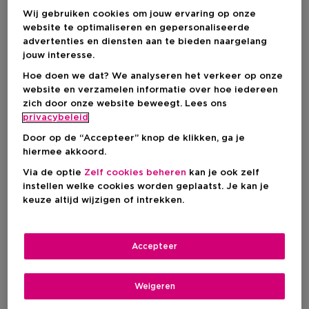
Wij gebruiken cookies om jouw ervaring op onze
website te optimaliseren en gepersonaliseerde
advertenties en diensten aan te bieden naargelang
Levering aan huis
jouw interesse.
-
Op voorraad
Hoe doen we dat? We analyseren het verkeer op onze
website en verzamelen informatie over hoe iedereen
Ophalen in een winkel
zich door onze website beweegt. Lees ons
Ophalen in een winkel nabij jou.
privacybeleid
Selecteer een winkel
Door op de “Accepteer” knop de klikken, ga je
hiermee akkoord.
Via de optie
Zelf cookies beheren
kan je ook zelf
Korte beschrijving
instellen welke cookies worden geplaatst. Je kan je
Behandeling van huidaandoeningen
keuze altijd wijzigen of intrekken.
Verlengend
Parfum
Vrij van
Accepteer
Over dit product
Weigeren
Een zero-smudge mascara die niet uitloopt, tot wel 15