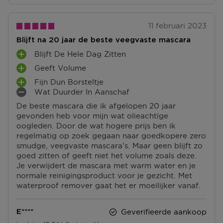
11 februari 2023
Blijft na 20 jaar de beste veegvaste mascara
Blijft De Hele Dag Zitten
P
Geeft Volume
L
P
U
Fijn Dun Borsteltje
L
P
S
Wat Duurder In Aanschaf
U
L
M
P
S
De beste mascara die ik afgelopen 20 jaar
U
I
U
P
gevonden heb voor mijn wat olieachtige
S
N
N
U
oogleden. Door de wat hogere prijs ben ik
P
P
T
N
regelmatig op zoek gegaan naar goedkopere zero
U
U
E
T
smudge, veegvaste mascara's. Maar geen blijft zo
N
N
N
E
goed zitten of geeft niet het volume zoals deze.
T
T
N
Je verwijdert de mascara met warm water en je
E
E
normale reinigingsproduct voor je gezicht. Met
N
N
waterproof remover gaat het er moeilijker vanaf.
Geverifieerde aankoop
E****