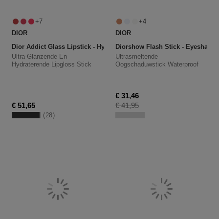
7
4
DIOR
DIOR
Dior Addict Glass Lipstick - Hydrating Lip Gloss Stick
Diorshow Flash Stick - Eyeshadow
Ultra-Glanzende En
Ultrasmeltende
Hydraterende Lipgloss Stick
Oogschaduwstick Waterproof
Kortingsprijs
€ 31,46
Productprijs
€ 51,65
€ 41,95
28