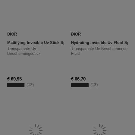
DIOR
DIOR
Mattifying Invisible Uv Stick Spf 50 Pa++++
Hydrating Invisible Uv Fluid Spf 
Transparante Uv-
Transparante Uv Beschermende
Beschermingsstick
Fluid
€ 69,95
€ 66,70
12
13