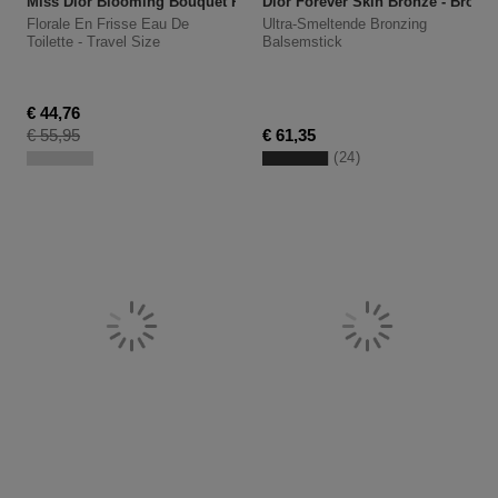
Miss Dior Blooming Bouquet Roller-Pearl
Dior Forever Skin Bronze - Bronz
Florale En Frisse Eau De
Ultra-Smeltende Bronzing
Toilette - Travel Size
Balsemstick
Kortingsprijs
€ 44,76
Productprijs
€ 55,95
€ 61,35
24