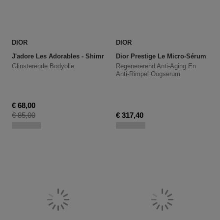
DIOR
DIOR
J'adore Les Adorables - Shimmering Oil
Glinsterende Bodyolie
Regenererend Anti-Aging En
Anti-Rimpel Oogserum
Kortingsprijs
€ 68,00
Productprijs
€ 85,00
€ 317,40