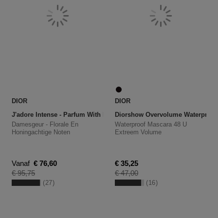
DIOR
DIOR
J'adore Intense - Parfum With Floral And Honeyed Notes
Diorshow Overvolume Waterproof
Damesgeur - Florale En
Waterproof Mascara 48 U
Honingachtige Noten
Extreem Volume
Kortingsprijs
Kortingsprijs
Vanaf
€ 76,60
€ 35,25
Productprijs
Productprijs
€ 95,75
€ 47,00
27
16