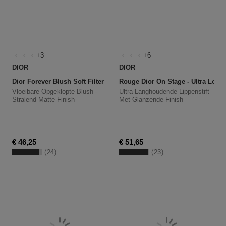
3
6
DIOR
DIOR
Dior Forever Blush Soft Filter
Rouge Dior On Stage - Ultra Long
Vloeibare Opgeklopte Blush -
Ultra Langhoudende Lippenstift
Stralend Matte Finish
Met Glanzende Finish
€ 46,25
€ 51,65
24
23