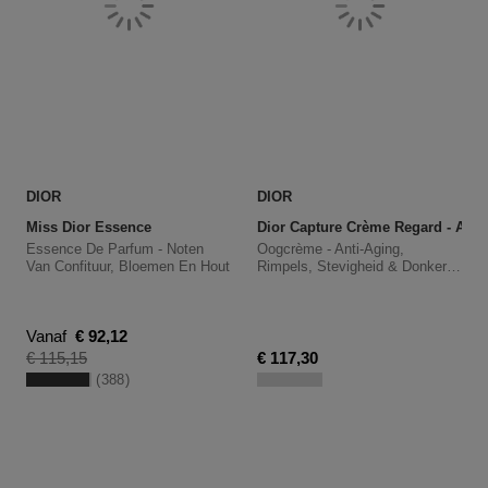
DIOR
DIOR
Miss Dior Essence
Dior Capture Crème Regard - Ant
Essence De Parfum - Noten
Oogcrème - Anti-Aging,
Van Confituur, Bloemen En Hout
Rimpels, Stevigheid & Donkere
Kringen
Kortingsprijs
Vanaf
€ 92,12
Productprijs
€ 115,15
€ 117,30
388