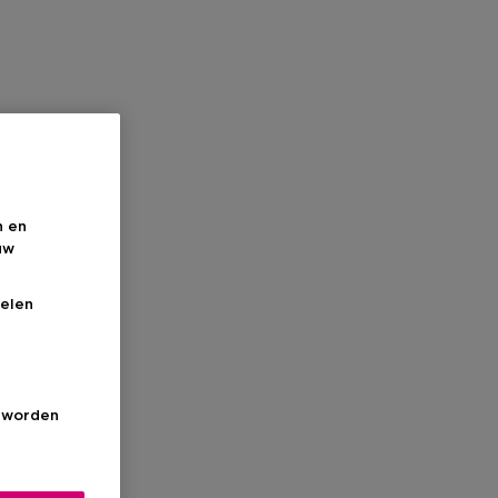
n en
uw
elen
s worden