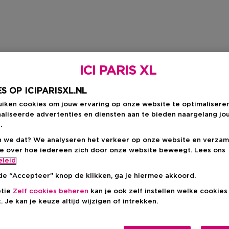
ICI PARIS XL
S OP ICIPARISXL.NL
uiken cookies om jouw ervaring op onze website te optimalisere
aliseerde advertenties en diensten aan te bieden naargelang jo
.
 we dat? We analyseren het verkeer op onze website en verzam
ie over hoe iedereen zich door onze website beweegt. Lees ons
eleid
de “Accepteer” knop de klikken, ga je hiermee akkoord.
ptie
Zelf cookies beheren
kan je ook zelf instellen welke cookie
. Je kan je keuze altijd wijzigen of intrekken.