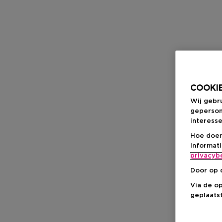
COOKIE
Wij gebr
geperson
interesse
Hoe doen
informat
privacyb
Door op 
Via de o
geplaatst