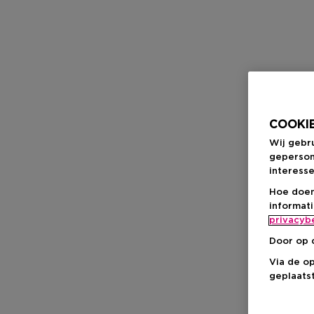
COOKIE
Wij gebr
geperson
interesse
Hoe doen
informat
privacyb
Door op 
Via de o
geplaatst