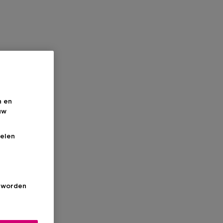
n en
uw
elen
s worden