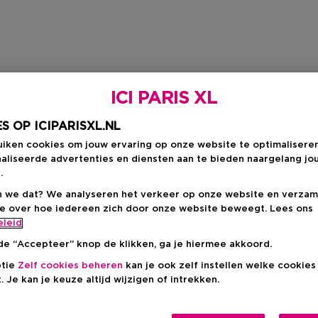
ICI PARIS XL
S OP ICIPARISXL.NL
uiken cookies om jouw ervaring op onze website te optimalisere
aliseerde advertenties en diensten aan te bieden naargelang jo
.
 we dat? We analyseren het verkeer op onze website en verzam
ie over hoe iedereen zich door onze website beweegt. Lees ons
eleid
de “Accepteer” knop de klikken, ga je hiermee akkoord.
ptie
Zelf cookies beheren
kan je ook zelf instellen welke cookie
. Je kan je keuze altijd wijzigen of intrekken.