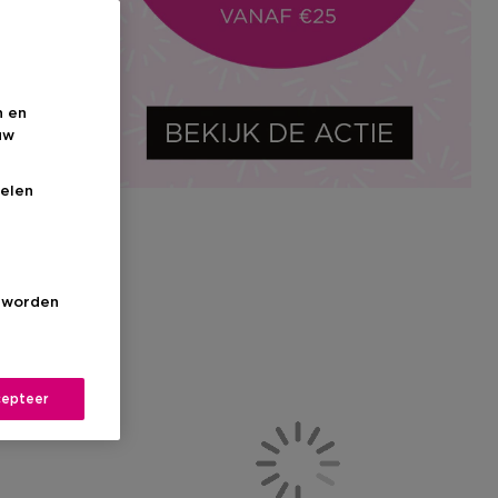
n en
uw
elen
s worden
epteer