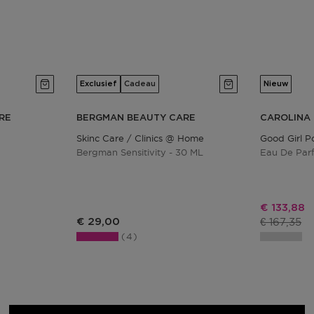
Exclusief
Cadeau
Nieuw
RE
BERGMAN BEAUTY CARE
CAROLINA
Skinc Care / Clinics @ Home
Good Girl P
Bergman Sensitivity - 30 ML
Eau De Par
Kortingspr
€ 133,88
Productpri
€ 167,35
€ 29,00
4