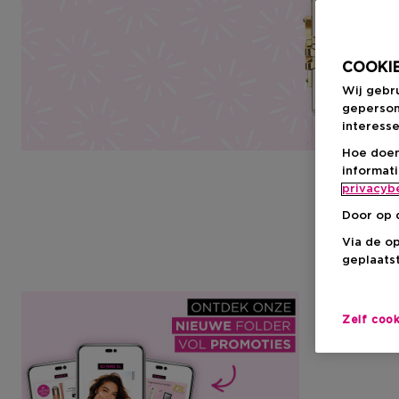
COOKIE
Wij gebr
geperson
interesse
Hoe doen
informat
privacyb
Door op 
Via de o
geplaatst
Zelf coo