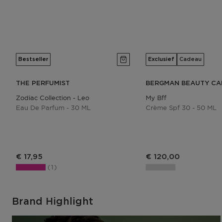
Bestseller
Exclusief
Cadeau
THE PERFUMIST
BERGMAN BEAUTY CA
Zodiac Collection - Leo
My Bff
Eau De Parfum - 30 ML
Crème Spf 30 - 50 ML
Productprijs
€ 17,95
€ 120,00
1
Brand Highlight