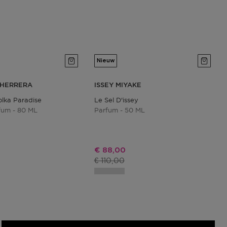
Nieuw
 HERRERA
ISSEY MIYAKE
olka Paradise
Le Sel D'issey
fum - 80 ML
Parfum - 50 ML
ijs
Kortingsprijs
€ 88,00
js
Productprijs
€ 110,00